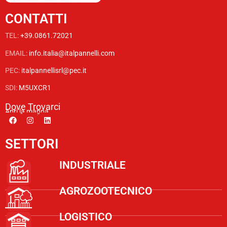
CONTATTI
TEL:
+39.0861.72021
EMAIL:
info.italia@italpannelli.com
PEC:
italpannellisrl@pec.it
SDI:
M5UXCR1
Dove Trovarci
Apri la mappa
SETTORI
INDUSTRIALE
AGROZOOTECNICO
LOGISTICO