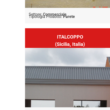
Settore:
Commerciale
Tipologia Prodotto:
Parete
ITALCOPPO
(Sicilia, Italia)