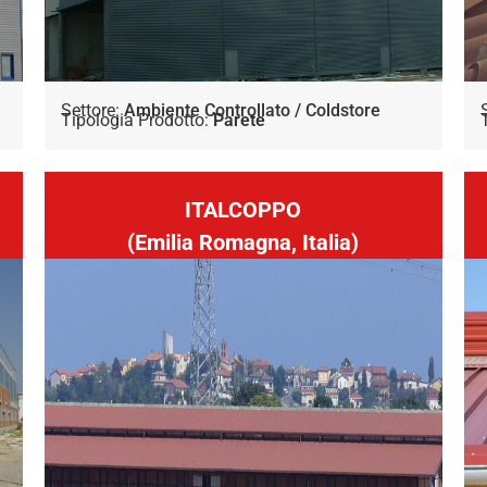
Settore:
Ambiente Controllato / Coldstore
Tipologia Prodotto:
Parete
ITALCOPPO
(Emilia Romagna, Italia)