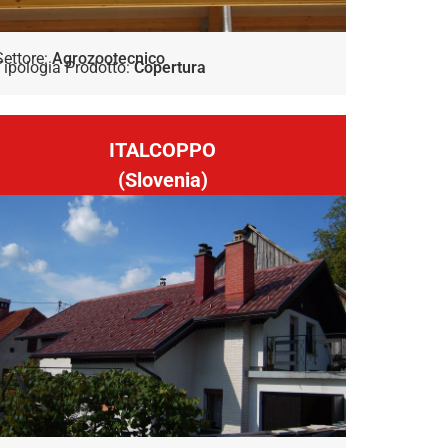
Settore:
Agrozootecnico
Tipologia Prodotto:
Copertura
ITALCOPPO
(Slovenia)