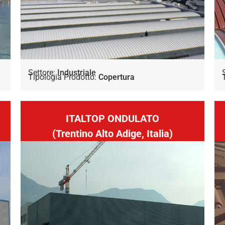
Settore:
Industriale
Tipologia Prodotto:
Copertura
ITALTOP ONDULATO
(Trentino Alto Adige, Italia)