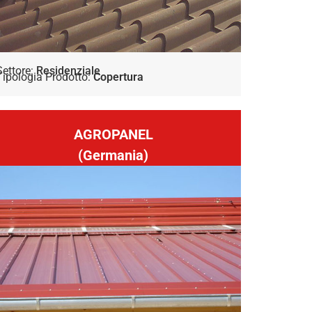
Settore:
Residenziale
Tipologia Prodotto:
Copertura
AGROPANEL
(Germania)