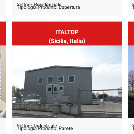
Settore:
Residenziale
Tipologia Prodotto:
Copertura
ITALTOP
(Sicilia, Italia)
Settore:
Industriale
Tipologia Prodotto:
Parete