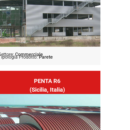
Settore:
Commerciale
Tipologia Prodotto:
Parete
PENTA R6
(Sicilia, Italia)