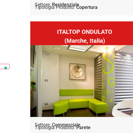
Settore:
Residenziale
Tipologia Prodotto:
Copertura
ITALTOP ONDULATO
(Marche, Italia)
Settore:
Commerciale
Tipologia Prodotto:
Parete