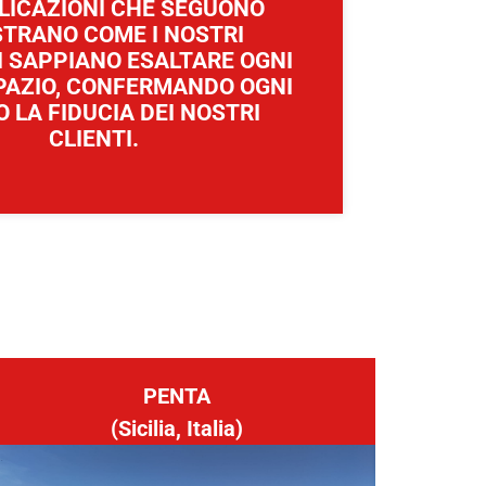
LICAZIONI CHE SEGUONO
STRANO COME I NOSTRI
 SAPPIANO ESALTARE OGNI
SPAZIO, CONFERMANDO OGNI
 LA FIDUCIA DEI NOSTRI
CLIENTI.
PENTA
(Sicilia, Italia)