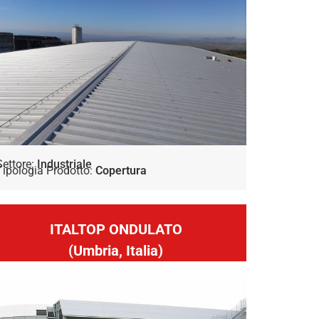
Settore:
Industriale
Tipologia Prodotto:
Copertura
ITALTOP ONDULATO
(Umbria, Italia)