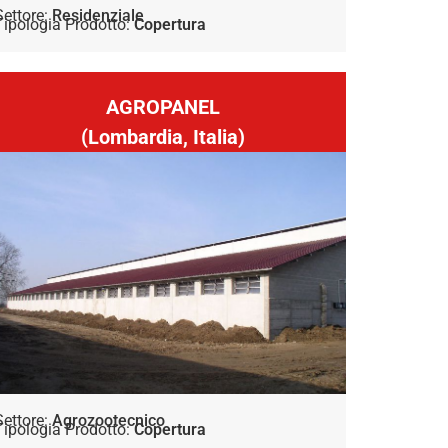
Settore:
Residenziale
Tipologia Prodotto:
Copertura
AGROPANEL
(Lombardia, Italia)
Settore:
Agrozootecnico
Tipologia Prodotto:
Copertura