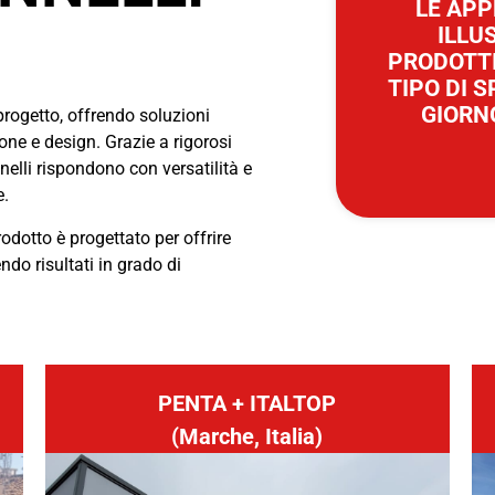
LE APP
ILLU
PRODOTTI
TIPO DI 
GIORNO
progetto, offrendo soluzioni
ione e design. Grazie a rigorosi
nnelli rispondono con versatilità e
e.
rodotto è progettato per offrire
do risultati in grado di
PENTA + ITALTOP
(Marche, Italia)