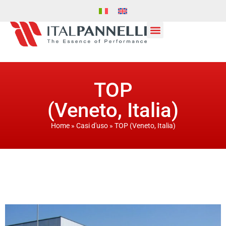
TOP
(Veneto, Italia)
Home
»
Casi d'uso
»
TOP (Veneto, Italia)