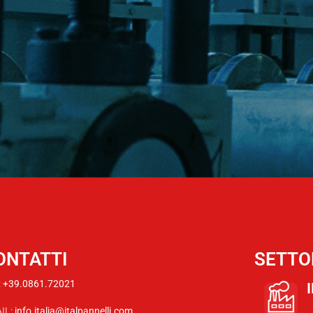
ONTATTI
SETTO
:
+39.0861.72021
IL:
info.italia@italpannelli.com