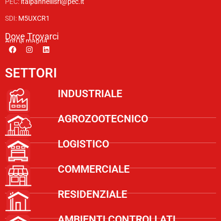
PEC:
italpannellisrl@pec.it
SDI:
M5UXCR1
Dove Trovarci
Apri la mappa
SETTORI
INDUSTRIALE
AGROZOOTECNICO
LOGISTICO
COMMERCIALE
RESIDENZIALE
AMBIENTI CONTROLLATI