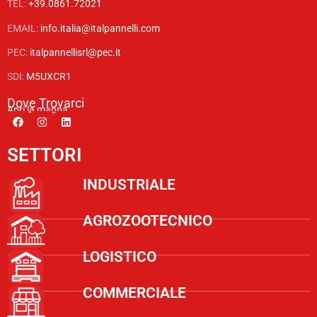
TEL:
+39.0861.72021
EMAIL:
info.italia@italpannelli.com
PEC:
italpannellisrl@pec.it
SDI:
M5UXCR1
Dove Trovarci
Apri la mappa
SETTORI
INDUSTRIALE
AGROZOOTECNICO
LOGISTICO
COMMERCIALE