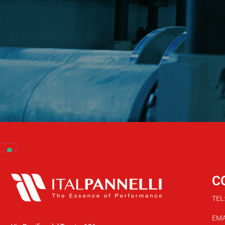
C
TEL
EMA