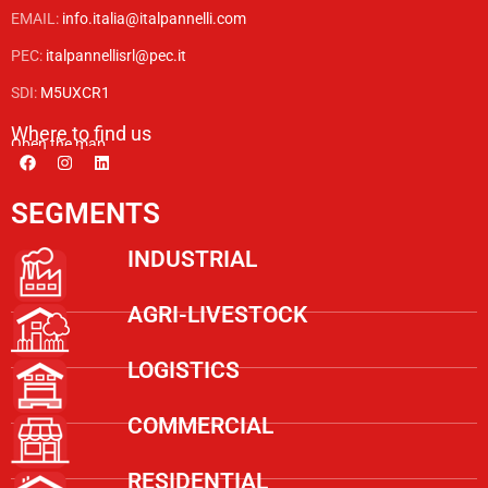
EMAIL:
info.italia@italpannelli.com
PEC:
italpannellisrl@pec.it
SDI:
M5UXCR1
Where to find us
Open the map
SEGMENTS
INDUSTRIAL
AGRI-LIVESTOCK
LOGISTICS
COMMERCIAL
RESIDENTIAL