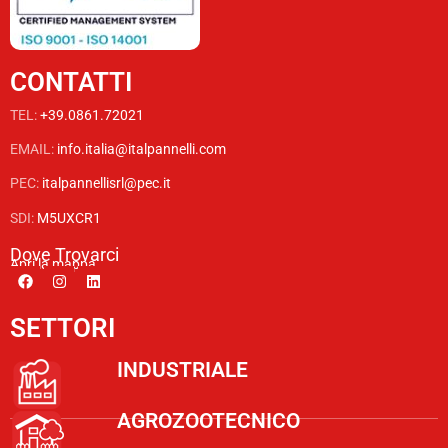
CONTATTI
TEL:
+39.0861.72021
EMAIL:
info.italia@italpannelli.com
PEC:
italpannellisrl@pec.it
SDI:
M5UXCR1
Dove Trovarci
Apri la mappa
SETTORI
INDUSTRIALE
AGROZOOTECNICO