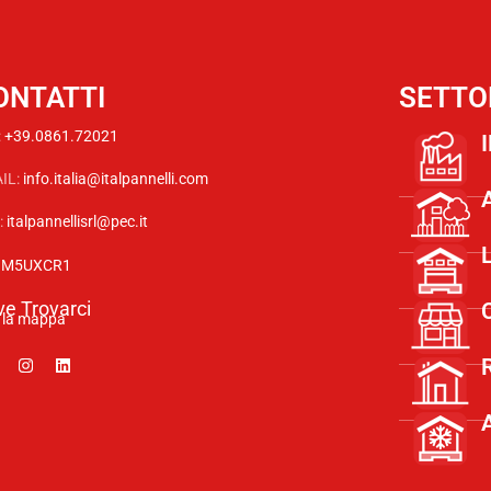
ONTATTI
SETTO
:
+39.0861.72021
IL:
info.italia@italpannelli.com
:
italpannellisrl@pec.it
:
M5UXCR1
e Trovarci
i la mappa